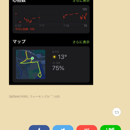
UpDate
(
1630
)
ウォーキング(ง ˙˘˙ )ว
(
3
)