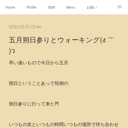
Home
Profile
Staff
Menu
お願い
休日
Map
ネット予約
アメブロ
2023.05.01 05:44
ピエヌヘアチャンネル
五月朔日参りとウォーキング(ง ˙˘˙
)ว
早い速いもので今日から五月
朔日ということあって恒例の
朔日参りに行って来た⛩
いつもの友といつもの時間いつもの場所で待ち合わせ