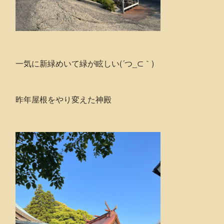
一気に新緑めいて緑が眩しい(´つ_⊂｀)
昨年屋根をやり変えた神殿