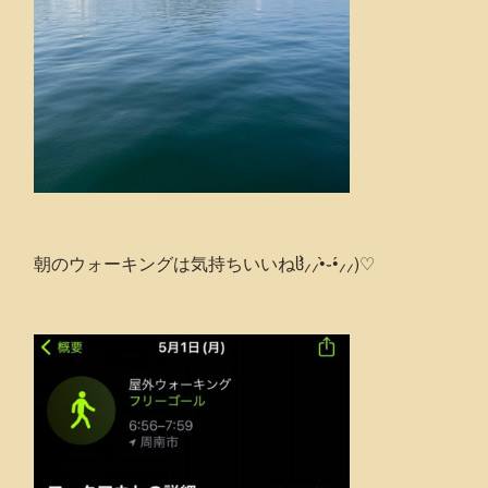
朝のウォーキングは気持ちいいねჱ̒⸝⸝•̀֊•́⸝⸝)‪♡