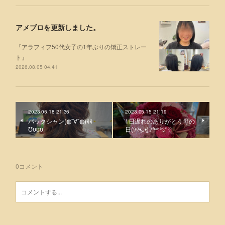
アメブロを更新しました。
『アラフィフ50代女子の1年ぶりの矯正ストレー
ト』
2026.08.05 04:41
2023.05.18 21:36
2023.05.15 21:19
バックシャン(◍¯∀¯◍)ꉂꉂ
1日遅れのありがとう母の
Ʊʊʊʊ
日(୨୧•͈ᴗ•͈)◞ᵗʱᵃᵑᵏઽ*♡
0
コメント