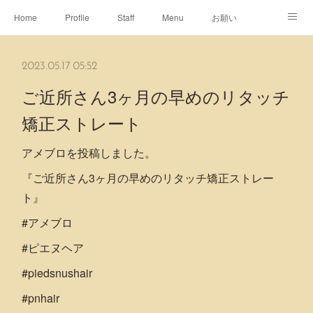
Home
Profile
Staff
Menu
お願い
休日
Map
ネット予約
アメブロ
2023.05.17 05:52
ピエヌヘアチャンネル
ご近所さん3ヶ月の早めのリタッチ
矯正ストレート
アメブロを投稿しました。
『ご近所さん3ヶ月の早めのリタッチ矯正ストレー
ト』
#アメブロ
#ピエヌヘア
#piedsnushair
#pnhair