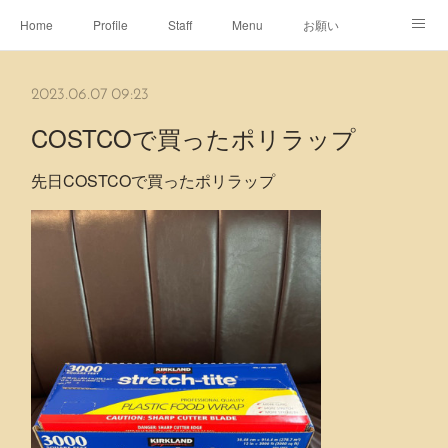
Home
Profile
Staff
Menu
お願い
休日
Map
ネット予約
アメブロ
2023.06.07 09:23
ピエヌヘアチャンネル
COSTCOで買ったポリラップ
先日COSTCOで買ったポリラップ