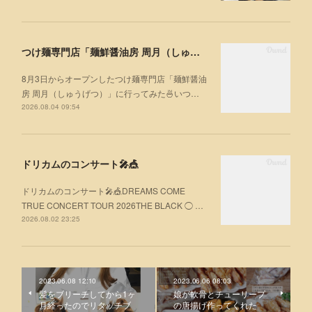
つけ麺専門店「麺鮮醤油房 周月（しゅうげつ）」⁡ に行ってみた🍜
8月3日からオープンしたつけ麺専門店「麺鮮醤油
房 周月（しゅうげつ）」⁡に行ってみた🍜いつ…
2026.08.04 09:54
ドリカムのコンサート🎤🎪
ドリカムのコンサート🎤🎪DREAMS COME
TRUE CONCERT TOUR 2026THE BLACK ◯ …
2026.08.02 23:25
2023.06.08 12:10
2023.06.06 08:03
髪をブリーチしてから1ヶ
娘が軟骨とチューリープ
月経ったのでリタッチブ
の唐揚げ作ってくれた