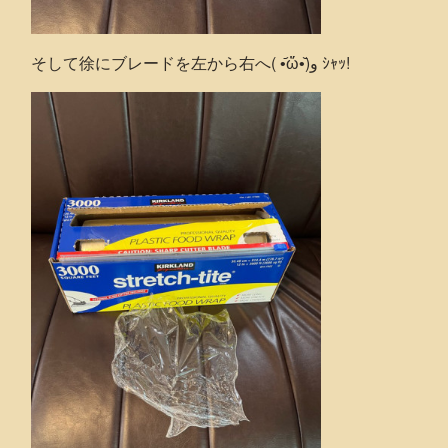
そして徐にブレードを左から右へ( •᷄ὤ•᷅)و ｼｬｯ!