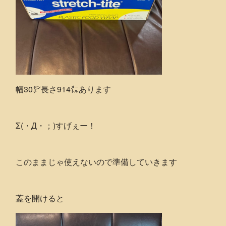
幅30㌢長さ914㍍あります
Σ(・Д・；)すげぇー！
このままじゃ使えないので準備していきます
蓋を開けると