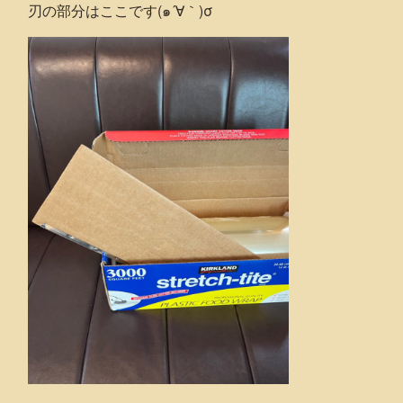
刃の部分はここです(๑´∀｀)σ