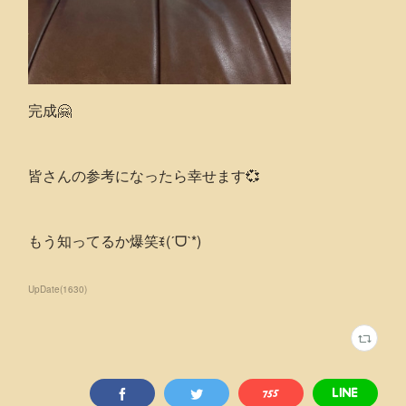
完成🤗
皆さんの参考になったら幸せます💞
もう知ってるか爆笑ꉂ(ˊᗜˋ*)
UpDate
(
1630
)