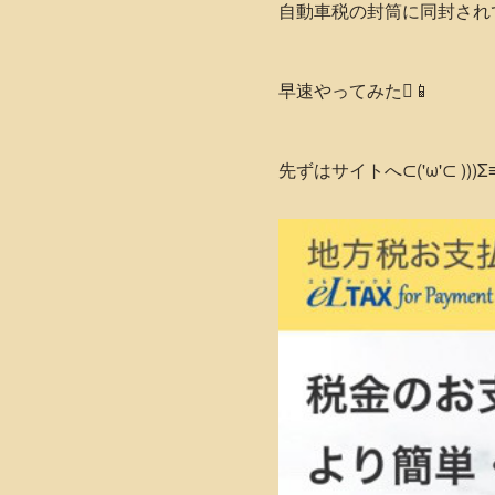
自動車税の封筒に同封され
早速やってみた 📱
先ずはサイトへ⊂('ω'⊂ )))Σ≡