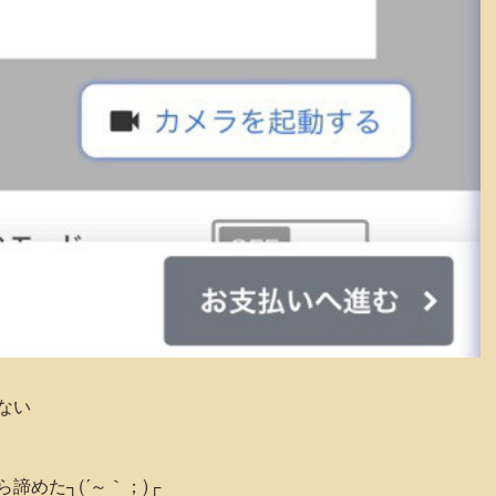
ない
諦めた┐(´～｀；)┌