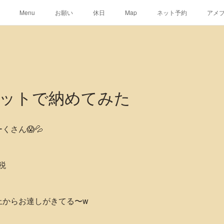
Menu
お願い
休日
Map
ネット予約
アメ
ットで納めてみた
くさん😱💦
税
上からお達しがきてる〜w