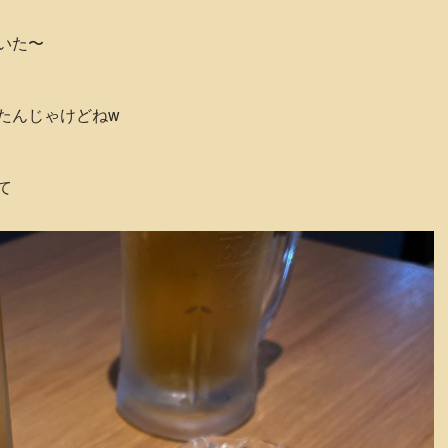
いた〜
たんじゃけどねw
て