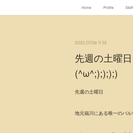
Home
Profile
Staff
2023.07.06 11:52
先週の土曜日
(^ω^;);););)
先週の土曜日
地元福川にある唯一のバル