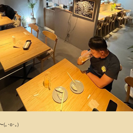
･о･｡)