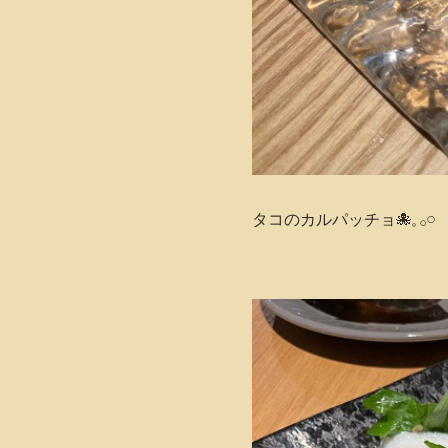
タコのカルパッチョ🐙𓈒 𓂂𓏸