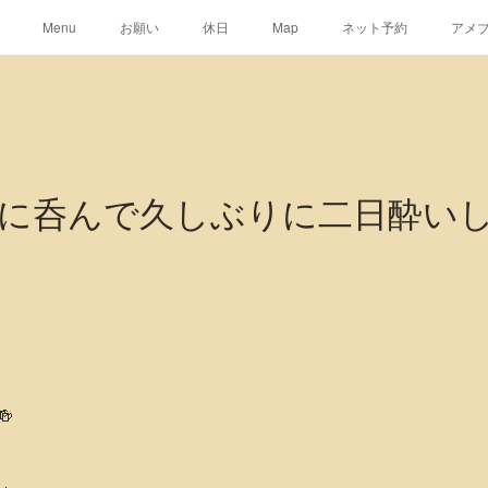
Menu
お願い
休日
Map
ネット予約
アメ
に呑んで久しぶりに二日酔い
