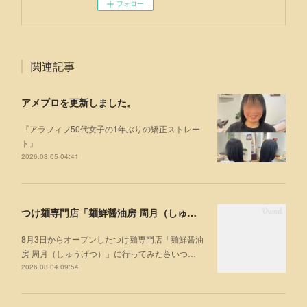
フォロー
関連記事
アメブロを更新しました。
『アラフィフ50代女子の1年ぶりの矯正ストレー
ト』
2026.08.05 04:41
つけ麺専門店「麺鮮醤油房 周月（しゅうげつ）」⁡ に行ってみた🍜
8月3日からオープンしたつけ麺専門店「麺鮮醤油
房 周月（しゅうげつ）」⁡に行ってみた🍜いつ…
2026.08.04 09:54