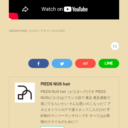
UpDate
(
1630
)
ピエヌヘアチャンネル
(
134
)
PIEDS NUS hair
PIEDS NUS hair（ピエヌヘア)です PIEDS
NUS(ピエヌ)はフランス語で 素足 素足感覚で
過ごてもらいたい そんな思いのこもった♡ ア
ネとオトウトのアラ還スタッフ二人だけの 予
約制のマンツーマンサロンです すべてはお客
様のスマイルのために♡