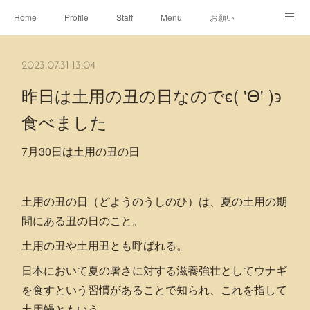
Home
Profile
Staff
Menu
お願い
休日
Map
ネット予約
アメブロ
2023.07.31 13:04
ピエヌヘアチャンネル
昨日は土用の丑の日なのでϵ( 'Θ' )϶
食べました
7月30日は土用の丑の日
土用の丑の日（どようのうしのひ）は、夏の土用の期
間にある丑の日のこと。
土用の丑や土用丑とも呼ばれる。
日本において夏の暑さに対する滋養強壮としてウナギ
を食すという習慣があることで知られ、これを指して
土用鰻ともいう。