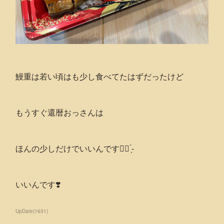
鰻重は若い頃はも少し食べてたはずだったけど
もうすぐ還暦おっさんは
ほんの少しだけでいいんです‪👍🏻 ̖́-‬︎
いいんです❣️
UpDate
(
1631
)