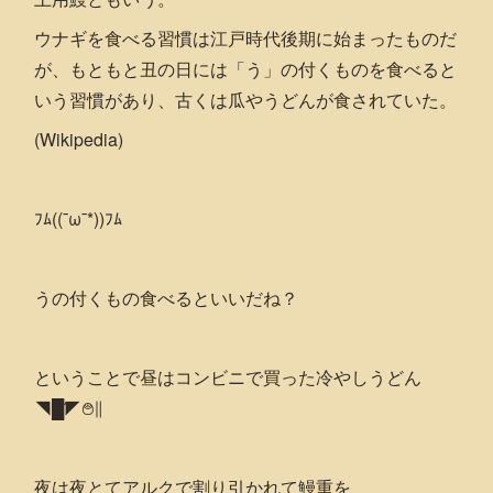
ウナギを食べる習慣は江戸時代後期に始まったものだ
が、もともと丑の日には「う」の付くものを食べると
いう習慣があり、古くは瓜やうどんが食されていた。
(Wikipedia)
ﾌﾑ((¯ω¯*))ﾌﾑ
うの付くもの食べるといいだね？
ということで昼はコンビニで買った冷やしうどん
◥█̆̈◤࿉∥
夜は夜とてアルクで割り引かれて鰻重を