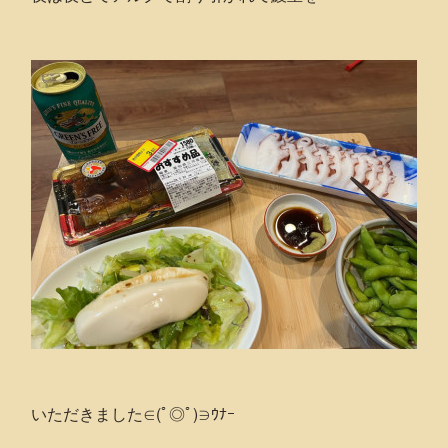
いただきました∈(ﾟ◎ﾟ)∋ｳﾅｰ