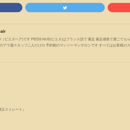
air
S hair（ピエヌヘア)です PIEDS NUS(ピエヌ)はフランス語で 素足 素足感覚で過
のアラ還スタッフ二人だけの 予約制のマンツーマンサロンです すべてはお客様の
矯正ストレート』