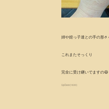
姉や姪っ子達との手の形🤌🤌
これまたそっくり
完全に受け継いでますの😆
UpDate
(
1630
)