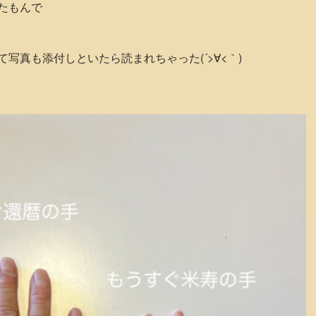
たもんで
写真も添付しといたら読まれちゃった(´>∀<｀)ゝ