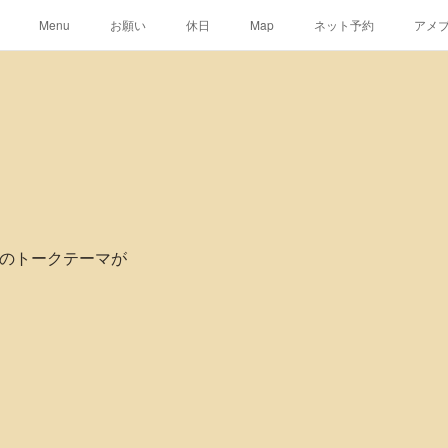
Menu
お願い
休日
Map
ネット予約
アメ
rsのトークテーマが