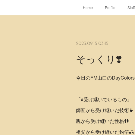
Home
Profile
Staff
2023.09.15 03:15
そっくり❣️
今日のFM山口のDayColo
「#受け継いでいるもの」
師匠から受け継いだ技術🍵
親から受け継いだ性格👬
祖父から受け継いだ釣竿🎣