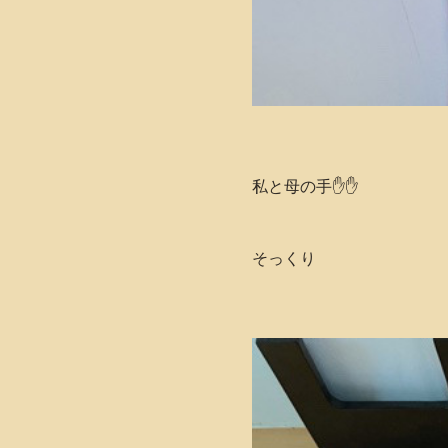
私と母の手✋✋
そっくり