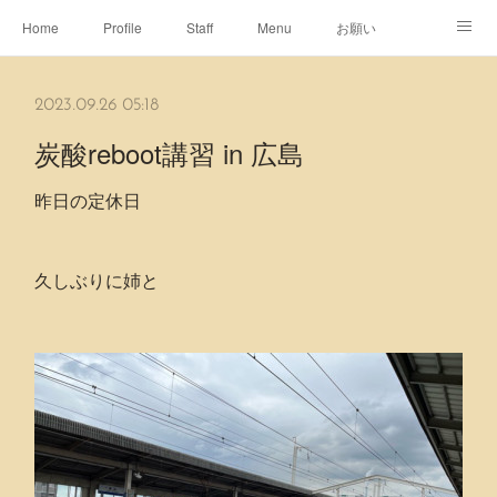
Home
Profile
Staff
Menu
お願い
休日
Map
ネット予約
アメブロ
2023.09.26 05:18
ピエヌヘアチャンネル
炭酸reboot講習 in 広島
昨日の定休日
久しぶりに姉と