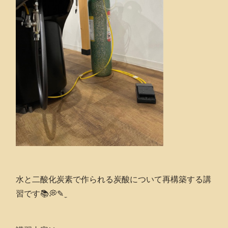
水と二酸化炭素で作られる炭酸について再構築する講
習です📚💭✎ ̼