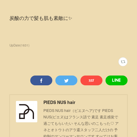
炭酸の力で髪も肌も素敵に✨
UpDate
(
1631
)
PIEDS NUS hair
PIEDS NUS hair（ピエヌヘア)です PIEDS
NUS(ピエヌ)はフランス語で 素足 素足感覚で
過ごてもらいたい そんな思いのこもった♡ ア
ネとオトウトのアラ還スタッフ二人だけの 予
約制のマンツーマンサロンです すべてはお客