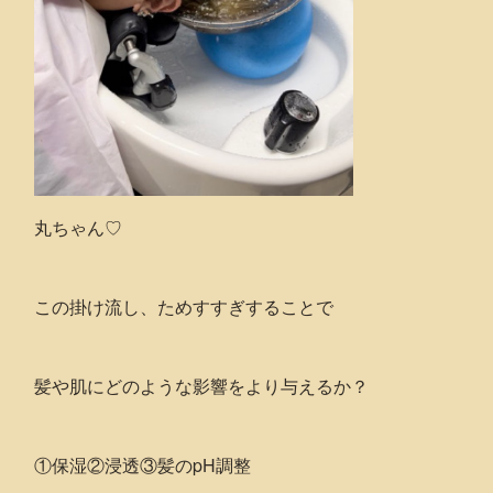
丸ちゃん♡
この掛け流し、ためすすぎすることで
髪や肌にどのような影響をより与えるか？
①保湿②浸透③髪のpH調整