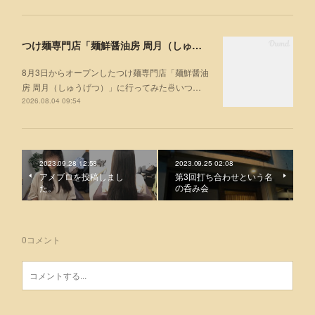
つけ麺専門店「麺鮮醤油房 周月（しゅうげつ）」⁡ に行ってみた🍜
8月3日からオープンしたつけ麺専門店「麺鮮醤油
房 周月（しゅうげつ）」⁡に行ってみた🍜いつ…
2026.08.04 09:54
2023.09.28 12:58
2023.09.25 02:08
アメブロを投稿しまし
第3回打ち合わせという名
た。
の呑み会
0
コメント