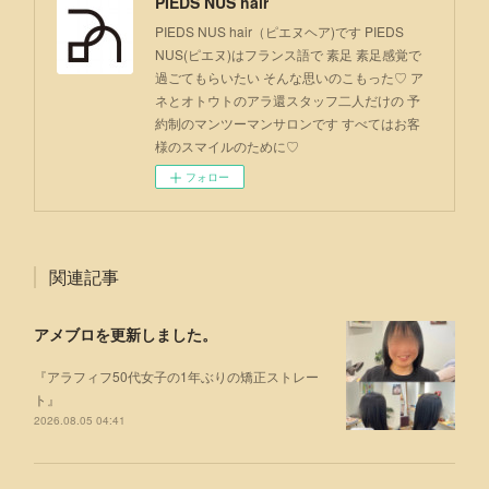
PIEDS NUS hair
PIEDS NUS hair（ピエヌヘア)です PIEDS
NUS(ピエヌ)はフランス語で 素足 素足感覚で
過ごてもらいたい そんな思いのこもった♡ ア
ネとオトウトのアラ還スタッフ二人だけの 予
約制のマンツーマンサロンです すべてはお客
様のスマイルのために♡
フォロー
関連記事
アメブロを更新しました。
『アラフィフ50代女子の1年ぶりの矯正ストレー
ト』
2026.08.05 04:41