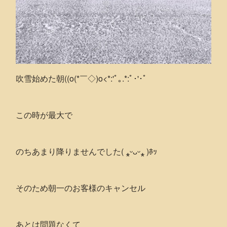
吹雪始めた朝((o(*￣◇)o<*:'ﾟ｡.*:ﾟ･'･ﾟ
この時が最大で
のちあまり降りませんでした( ⁎ᵕᴗᵕ⁎ )ﾎｯ
そのため朝一のお客様のキャンセル
あとは問題なくて