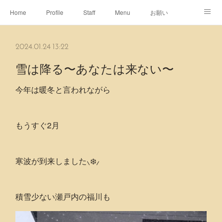
Home
Profile
Staff
Menu
お願い
休日
Map
ネット予約
アメブロ
2024.01.24 13:22
ピエヌヘアチャンネル
雪は降る〜あなたは来ない〜
今年は暖冬と言われながら
もうすぐ2月
寒波が到来しました⸜❄️⸝
積雪少ない瀬戸内の福川も