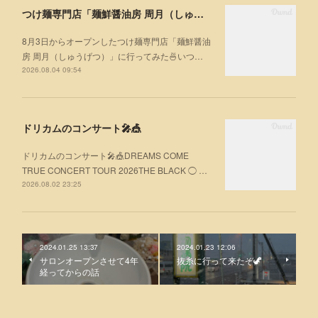
つけ麺専門店「麺鮮醤油房 周月（しゅうげつ）」⁡ に行ってみた🍜
8月3日からオープンしたつけ麺専門店「麺鮮醤油
房 周月（しゅうげつ）」⁡に行ってみた🍜いつ…
2026.08.04 09:54
ドリカムのコンサート🎤🎪
ドリカムのコンサート🎤🎪DREAMS COME
TRUE CONCERT TOUR 2026THE BLACK ◯ …
2026.08.02 23:25
2024.01.25 13:37
2024.01.23 12:06
サロンオープンさせて4年
抜糸に行って来たぞ🦖
経ってからの話