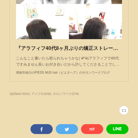
『アラフィフ40代8ヶ月ぶりの矯正ストレート』
こんなこと書いたら怒られちゃうかな( ᵒ̴̶̷᷄꒳ᵒ̴̶̷᷅ )アラフィフで40代
ですみません長いお付き合いだから許してくださることでし…
周南市福川のPIEDS NUS hair（ピエヌヘア）のサロンワークブログ
UpDate
(
1630
)
アメブロ
(
408
)
サロンワーク
(
378
)