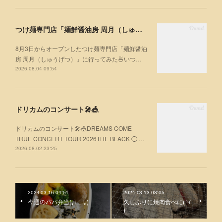
つけ麺専門店「麺鮮醤油房 周月（しゅうげつ）」⁡ に行ってみた🍜
8月3日からオープンしたつけ麺専門店「麺鮮醤油
房 周月（しゅうげつ）」⁡に行ってみた🍜いつ…
2026.08.04 09:54
ドリカムのコンサート🎤🎪
ドリカムのコンサート🎤🎪DREAMS COME
TRUE CONCERT TOUR 2026THE BLACK ◯ …
2026.08.02 23:25
2024.03.16 04:54
2024.03.13 03:05
今週のパパ弁当(｡ì _ í｡)
久しぶりに焼肉食べに( 'ч'
)