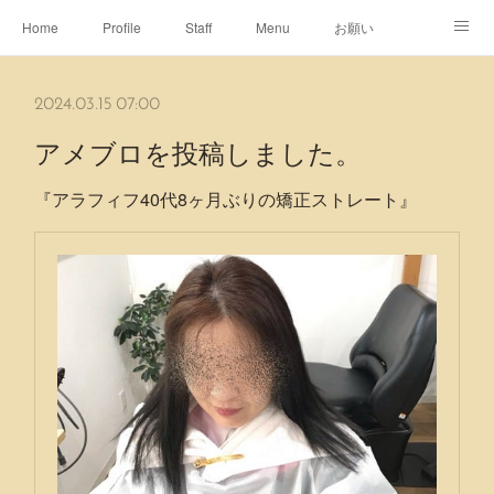
Home
Profile
Staff
Menu
お願い
休日
Map
ネット予約
アメブロ
2024.03.15 07:00
ピエヌヘアチャンネル
アメブロを投稿しました。
『アラフィフ40代8ヶ月ぶりの矯正ストレート』