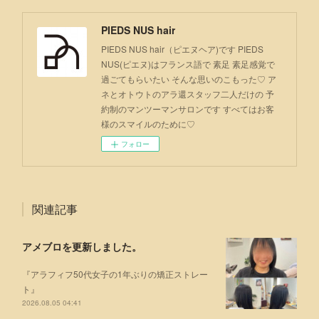
PIEDS NUS hair
PIEDS NUS hair（ピエヌヘア)です PIEDS
NUS(ピエヌ)はフランス語で 素足 素足感覚で
過ごてもらいたい そんな思いのこもった♡ ア
ネとオトウトのアラ還スタッフ二人だけの 予
約制のマンツーマンサロンです すべてはお客
様のスマイルのために♡
フォロー
関連記事
アメブロを更新しました。
『アラフィフ50代女子の1年ぶりの矯正ストレー
ト』
2026.08.05 04:41