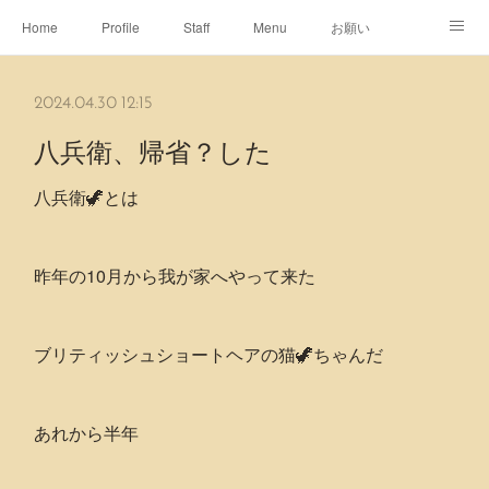
Home
Profile
Staff
Menu
お願い
休日
Map
ネット予約
アメブロ
2024.04.30 12:15
ピエヌヘアチャンネル
八兵衛、帰省？した
八兵衛🦖とは
昨年の10月から我が家へやって来た
ブリティッシュショートヘアの猫🦖ちゃんだ
あれから半年