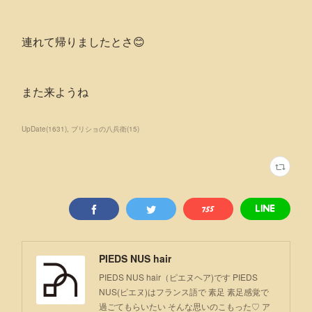
連れて帰りましたとさ😊
また来ようね
UpDate
(
1631
)
ブリショの八兵衛
(
15
)
PIEDS NUS hair
PIEDS NUS hair（ピエヌヘア)です PIEDS
NUS(ピエヌ)はフランス語で 素足 素足感覚で
過ごてもらいたい そんな思いのこもった♡ ア