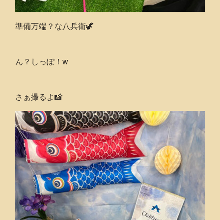
準備万端？な八兵衛🦖
ん？しっぽ！w
さぁ撮るよ📸