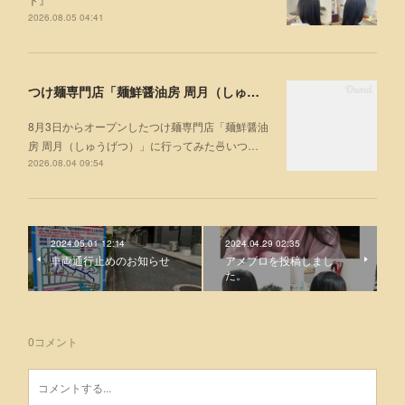
2026.08.05 04:41
つけ麺専門店「麺鮮醤油房 周月（しゅうげつ）」⁡ に行ってみた🍜
8月3日からオープンしたつけ麺専門店「麺鮮醤油
房 周月（しゅうげつ）」⁡に行ってみた🍜いつ…
2026.08.04 09:54
2024.05.01 12:14
2024.04.29 02:35
車両通行止めのお知らせ
アメブロを投稿しまし
た。
0
コメント