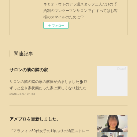
ネとオトウトのアラ還スタッフ二人だけの 予
約制のマンツーマンサロンです すべてはお客
様のスマイルのために♡
フォロー
関連記事
サロンの隣の隣の家
サロンの隣の隣の家の解体が始まりました🏠🏗
ずっと空き家状態だった家は新しくなり新たな…
2026.08.07 04:53
アメブロを更新しました。
『アラフィフ50代女子の1年ぶりの矯正ストレー
ト』