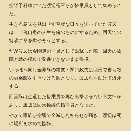
空隊予科練にいた渡辺裕三らが搭乗員として集められ
た。
生きる意味を見出せず空虚な日々を送っていた渡辺
は、「俺自身の人生を俺のものにするため」回天での
特攻に命を燃やそうとする。
だが渡辺は金剛隊の一員として出撃した際、回天の故
障と敵の猛攻で発進できないまま帰投。
いっぽう同じ金剛隊の親友・関口政夫は回天で自ら敵
の駆逐艦を引きつける囮となり、渡辺らを助けて爆死
する。
回天隊は生還した搭乗員を再び出撃させない不文律が
あり、渡辺は回天操縦の指導員となった。
やがて家族が空襲で全滅した知らせが届き、渡辺は死
に場所を求めて憔悴。