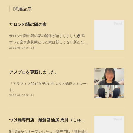
関連記事
サロンの隣の隣の家
サロンの隣の隣の家の解体が始まりました🏠🏗
ずっと空き家状態だった家は新しくなり新たな…
2026.08.07 04:53
アメブロを更新しました。
『アラフィフ50代女子の1年ぶりの矯正ストレー
ト』
2026.08.05 04:41
つけ麺専門店「麺鮮醤油房 周月（しゅうげつ）」⁡ に行ってみた🍜
8月3日からオープンしたつけ麺専門店「麺鮮醤油