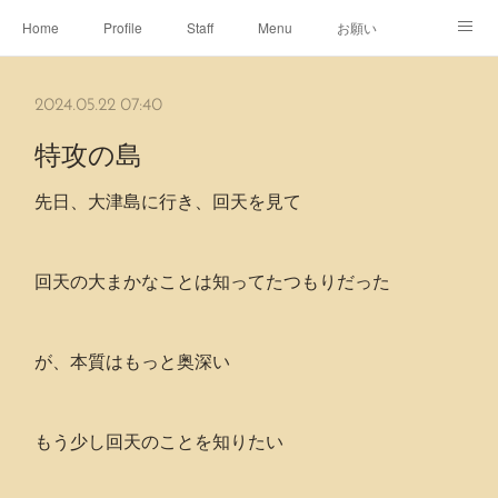
Home
Profile
Staff
Menu
お願い
休日
Map
ネット予約
アメブロ
2024.05.22 07:40
ピエヌヘアチャンネル
特攻の島
先日、大津島に行き、回天を見て
回天の大まかなことは知ってたつもりだった
が、本質はもっと奥深い
もう少し回天のことを知りたい