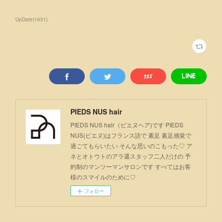
UpDate
(
1631
)
PIEDS NUS hair
PIEDS NUS hair（ピエヌヘア)です PIEDS
NUS(ピエヌ)はフランス語で 素足 素足感覚で
過ごてもらいたい そんな思いのこもった♡ ア
ネとオトウトのアラ還スタッフ二人だけの 予
約制のマンツーマンサロンです すべてはお客
様のスマイルのために♡
フォロー