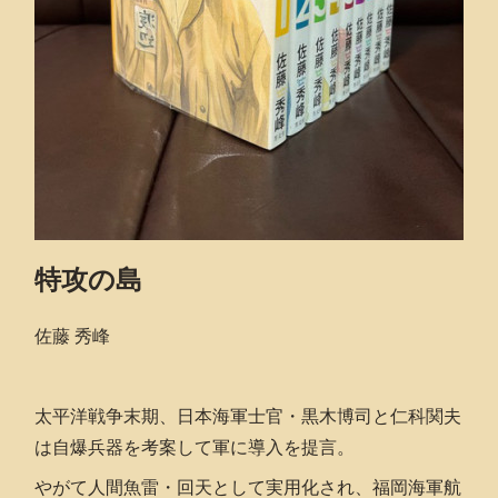
特攻の島
佐藤 秀峰
太平洋戦争末期、日本海軍士官・黒木博司と仁科関夫
は自爆兵器を考案して軍に導入を提言。
やがて人間魚雷・回天として実用化され、福岡海軍航