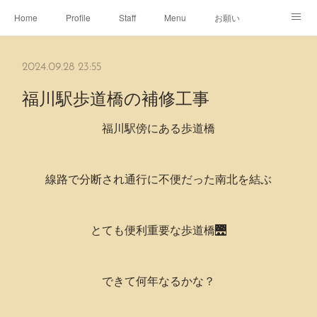
Home
Profile
Staff
Menu
お願い
休日
Map
ネット予約
アメブロ
2024.09.28 23:55
ピエヌヘアチャンネル
福川駅歩道橋の補修工事
福川駅傍にある歩道橋
線路で分断され通行に不便だった南北を結ぶ
とても便利重要な歩道橋🌉
できて何年なるかな？