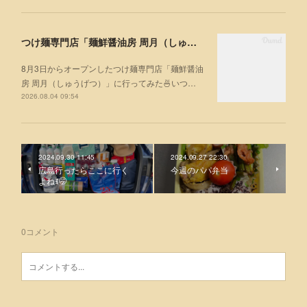
つけ麺専門店「麺鮮醤油房 周月（しゅうげつ）」⁡ に行ってみた🍜
8月3日からオープンしたつけ麺専門店「麺鮮醤油
房 周月（しゅうげつ）」⁡に行ってみた🍜いつ…
2026.08.04 09:54
2024.09.30 11:45
2024.09.27 22:30
広島行ったらここに行く
今週のパパ弁当
よねꉂ🤭
0
コメント