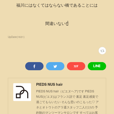
福川にはなくてはならない橋であることには
間違いない☝️
UpDate
(
1631
)
PIEDS NUS hair
PIEDS NUS hair（ピエヌヘア)です PIEDS
NUS(ピエヌ)はフランス語で 素足 素足感覚で
過ごてもらいたい そんな思いのこもった♡ ア
ネとオトウトのアラ還スタッフ二人だけの 予
約制のマンツーマンサロンです すべてはお客