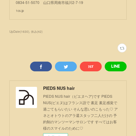
0834-51-5070 山口県周南市福川2-7-19
1cs.jp
UpDate
(
1630
)
休み
(
42
)
PIEDS NUS hair
PIEDS NUS hair（ピエヌヘア)です PIEDS
NUS(ピエヌ)はフランス語で 素足 素足感覚で
過ごてもらいたい そんな思いのこもった♡ ア
ネとオトウトのアラ還スタッフ二人だけの 予
約制のマンツーマンサロンです すべてはお客
様のスマイルのために♡