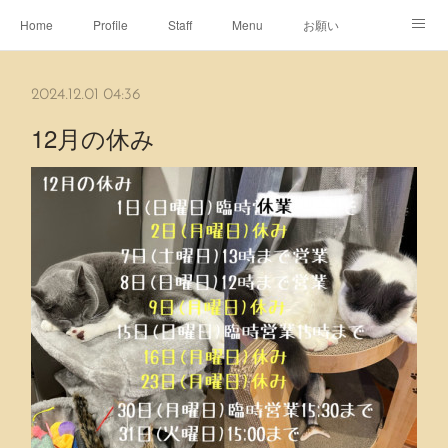
Home
Profile
Staff
Menu
お願い
休日
Map
ネット予約
アメブロ
2024.12.01 04:36
ピエヌヘアチャンネル
12月の休み