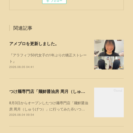
フォロー
関連記事
アメブロを更新しました。
『アラフィフ50代女子の1年ぶりの矯正ストレー
ト』
2026.08.05 04:41
つけ麺専門店「麺鮮醤油房 周月（しゅうげつ）」⁡ に行ってみた🍜
8月3日からオープンしたつけ麺専門店「麺鮮醤油
房 周月（しゅうげつ）」⁡に行ってみた🍜いつ…
2026.08.04 09:54