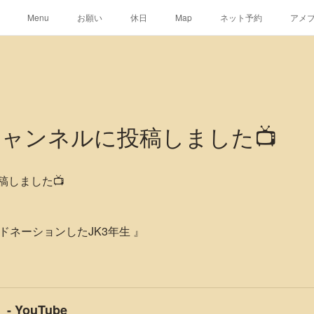
Menu
お願い
休日
Map
ネット予約
アメ
ャンネルに投稿しました📺
稿しました📺
ドネーションしたJK3年生 』
- YouTube