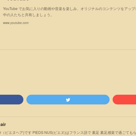
YouTube でお気に入りの動画や音楽を楽しみ、オリジナルのコンテンツをアッ
中の人たちと共有しましょう。
www.youtube.com
air
S hair（ピエヌヘア)です PIEDS NUS(ピエヌ)はフランス語で 素足 素足感覚で過