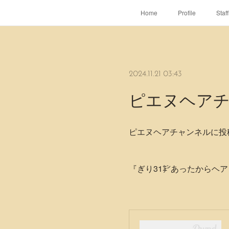
Home
Profile
Staff
2024.11.21 03:43
ピエヌヘアチ
ピエヌヘアチャンネルに投
『ぎり31㌢あったからヘア