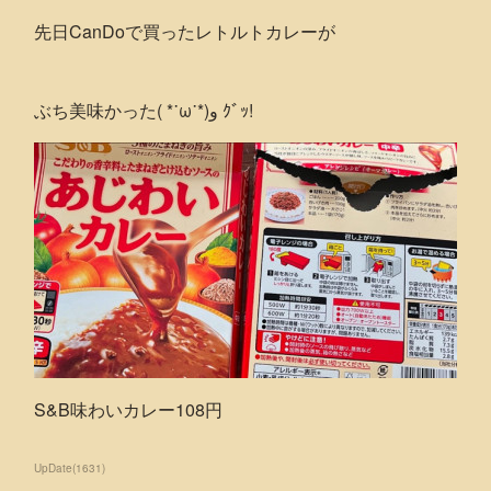
先日CanDoで買ったレトルトカレーが
ぶち美味かった( *˙ω˙*)و ｸﾞｯ!
S&B味わいカレー108円
UpDate
(
1631
)