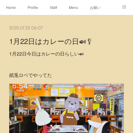
Home
Profile
Staff
Menu
お願い
休日
Map
ネット予約
アメブロ
2025.01.22 06:07
ピエヌヘアチャンネル
1月22日はカレーの日🍛🥄
1月22日今日はカレーの日らしい🍛
紙兎ロペでやってた