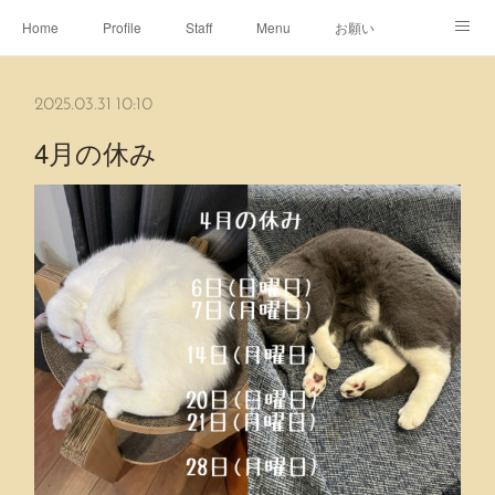
Home
Profile
Staff
Menu
お願い
休日
Map
ネット予約
アメブロ
2025.03.31 10:10
ピエヌヘアチャンネル
4月の休み