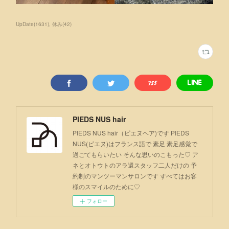
UpDate
(
1631
)
休み
(
42
)
PIEDS NUS hair
PIEDS NUS hair（ピエヌヘア)です PIEDS
NUS(ピエヌ)はフランス語で 素足 素足感覚で
過ごてもらいたい そんな思いのこもった♡ ア
ネとオトウトのアラ還スタッフ二人だけの 予
約制のマンツーマンサロンです すべてはお客
様のスマイルのために♡
フォロー