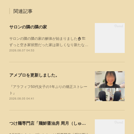
関連記事
サロンの隣の隣の家
サロンの隣の隣の家の解体が始まりました🏠🏗
ずっと空き家状態だった家は新しくなり新たな…
2026.08.07 04:53
アメブロを更新しました。
『アラフィフ50代女子の1年ぶりの矯正ストレー
ト』
2026.08.05 04:41
つけ麺専門店「麺鮮醤油房 周月（しゅうげつ）」⁡ に行ってみた🍜