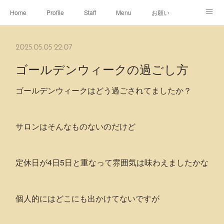
Home
Profile
Staff
Menu
お願い
休日
Map
ネット予約
アメブロ
2025.05.05 22:07
ピエヌヘアチャンネル
ゴールデンウィークの過ごし方
ゴールデンウィークはどう過ごされてましたか？
サロンはそんなものないのだけど
定休日が4日5日と重なって雰囲気は味わえましたかな
個人的にはどこにも出かけてないですが