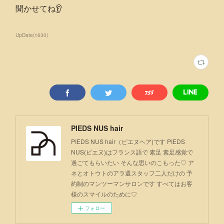
聞かせてね👂
UpDate
(
1630
)
PIEDS NUS hair
PIEDS NUS hair（ピエヌヘア)です PIEDS
NUS(ピエヌ)はフランス語で 素足 素足感覚で
過ごてもらいたい そんな思いのこもった♡ ア
ネとオトウトのアラ還スタッフ二人だけの 予
約制のマンツーマンサロンです すべてはお客
様のスマイルのために♡
フォロー