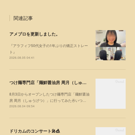
関連記事
アメブロを更新しました。
『アラフィフ50代女子の1年ぶりの矯正ストレー
ト』
2026.08.05 04:41
つけ麺専門店「麺鮮醤油房 周月（しゅうげつ）」⁡ に行ってみた🍜
8月3日からオープンしたつけ麺専門店「麺鮮醤油
房 周月（しゅうげつ）」⁡に行ってみた🍜いつ…
2026.08.04 09:54
ドリカムのコンサート🎤🎪