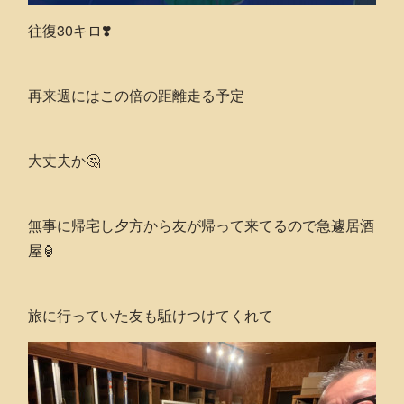
往復30キロ❣️
再来週にはこの倍の距離走る予定
大丈夫か🤔
無事に帰宅し夕方から友が帰って来てるので急遽居酒
屋🏮
旅に行っていた友も駈けつけてくれて