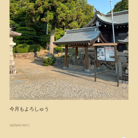
今月もよろしゅう
UpDate
(
1631
)