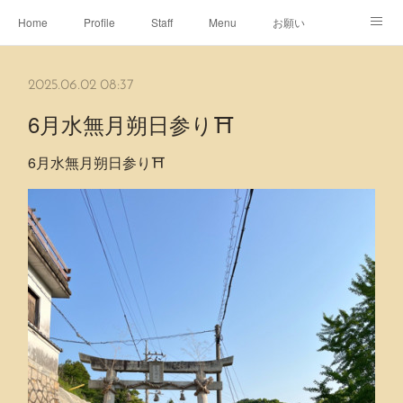
Home
Profile
Staff
Menu
お願い
休日
Map
ネット予約
アメブロ
2025.06.02 08:37
ピエヌヘアチャンネル
6月水無月朔日参り⛩
6月水無月朔日参り⛩