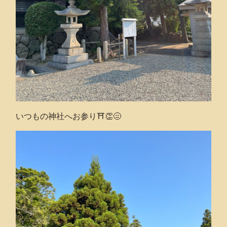
いつもの神社へお参り⛩👏😑