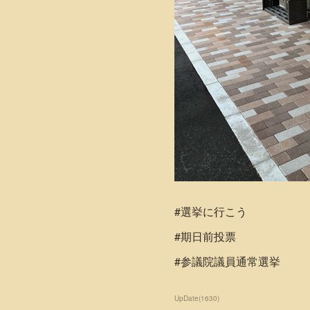
#選挙に行こう
#期日前投票
#参議院議員通常選挙
UpDate
(
1630
)