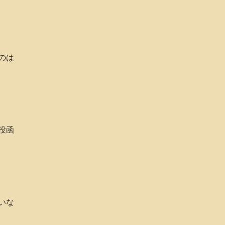
のは
投函
いな