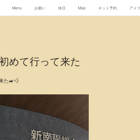
Menu
お願い
休日
Map
ネット予約
アメ
初めて行って来た
た🚙💨