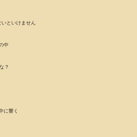
ないといけません
の中
な？
中に響く