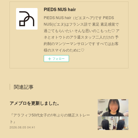
PIEDS NUS hair
PIEDS NUS hair（ピエヌヘア)です PIEDS
NUS(ピエヌ)はフランス語で 素足 素足感覚で
過ごてもらいたい そんな思いのこもった♡ ア
ネとオトウトのアラ還スタッフ二人だけの 予
約制のマンツーマンサロンです すべてはお客
様のスマイルのために♡
フォロー
関連記事
アメブロを更新しました。
『アラフィフ50代女子の1年ぶりの矯正ストレー
ト』
2026.08.05 04:41