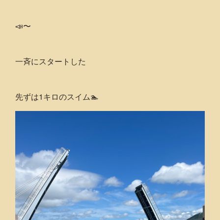
📣〜
一斉にスタートした
先ずは1キロのスイム🏊