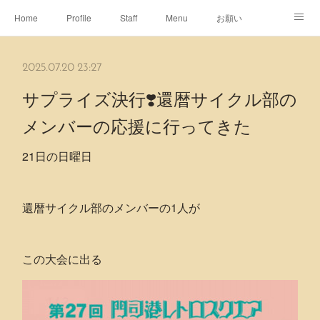
Home
Profile
Staff
Menu
お願い
休日
Map
ネット予約
アメブロ
2025.07.20 23:27
ピエヌヘアチャンネル
サプライズ決行❣️還暦サイクル部の
メンバーの応援に行ってきた
21日の日曜日
還暦サイクル部のメンバーの1人が
この大会に出る