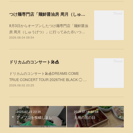
つけ麺専門店「麺鮮醤油房 周月（しゅうげつ）」⁡ に行ってみた🍜
8月3日からオープンしたつけ麺専門店「麺鮮醤油
房 周月（しゅうげつ）」⁡に行ってみた🍜いつ…
2026.08.04 09:54
ドリカムのコンサート🎤🎪
ドリカムのコンサート🎤🎪DREAMS COME
TRUE CONCERT TOUR 2026THE BLACK ◯ …
2026.08.02 23:25
2025.07.23 23:20
2025.07.19 22:08
アメブロを投稿しまし
土用の丑の日
た。