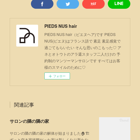
PIEDS NUS hair
PIEDS NUS hair（ピエヌヘア)です PIEDS
NUS(ピエヌ)はフランス語で 素足 素足感覚で
過ごてもらいたい そんな思いのこもった♡ ア
ネとオトウトのアラ還スタッフ二人だけの 予
約制のマンツーマンサロンです すべてはお客
様のスマイルのために♡
フォロー
関連記事
サロンの隣の隣の家
サロンの隣の隣の家の解体が始まりました🏠🏗
ずっと空き家状態だった家は新しくなり新たな…