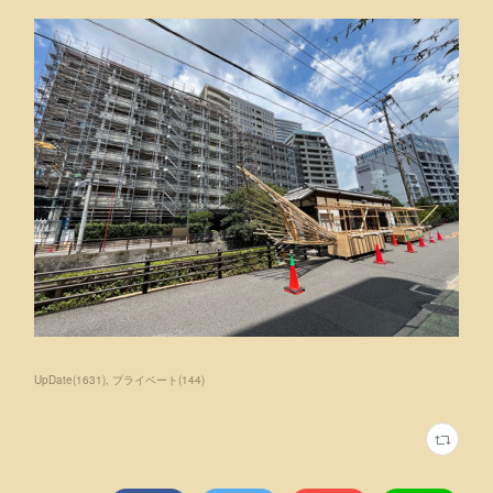
UpDate
(
1631
)
プライベート
(
144
)