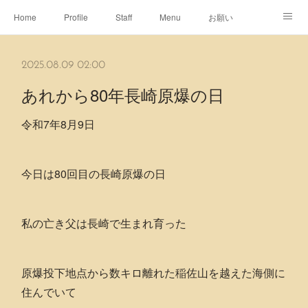
Home
Profile
Staff
Menu
お願い
休日
Map
ネット予約
アメブロ
2025.08.09 02:00
ピエヌヘアチャンネル
あれから80年長崎原爆の日
令和7年8月9日
今日は80回目の長崎原爆の日
私の亡き父は長崎で生まれ育った
原爆投下地点から数キロ離れた稲佐山を越えた海側に
住んでいて