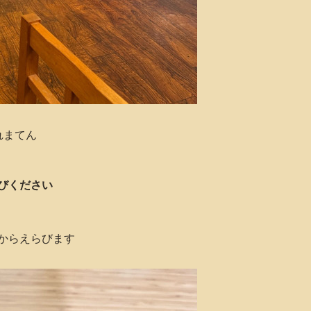
れまてん
びください
からえらびます