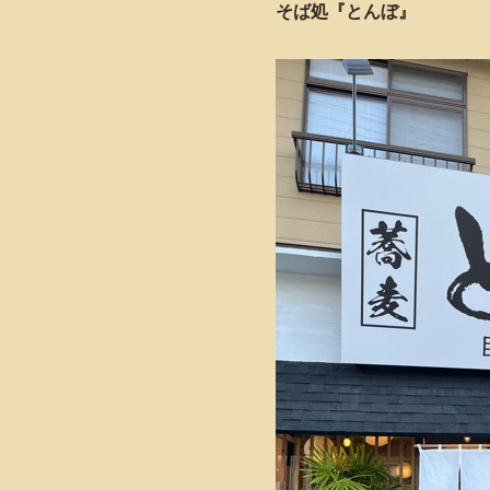
そば処『とんぼ』