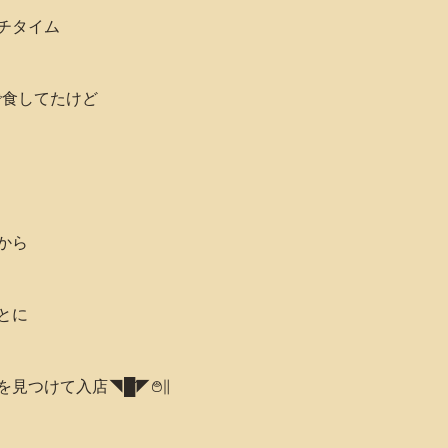
チタイム
で食してたけど
から
とに
見つけて入店◥█̆̈◤࿉∥