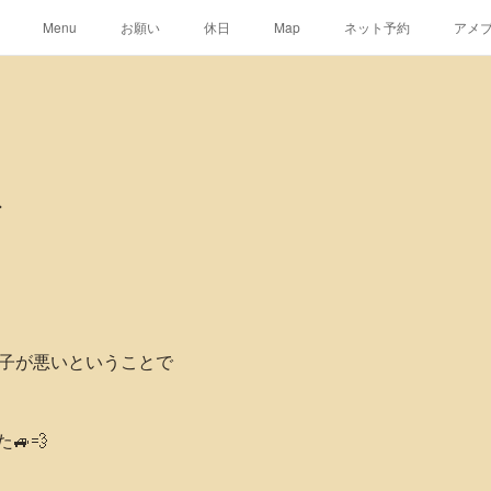
Menu
お願い
休日
Map
ネット予約
アメ
ぼ
の調子が悪いということで
🚙💨