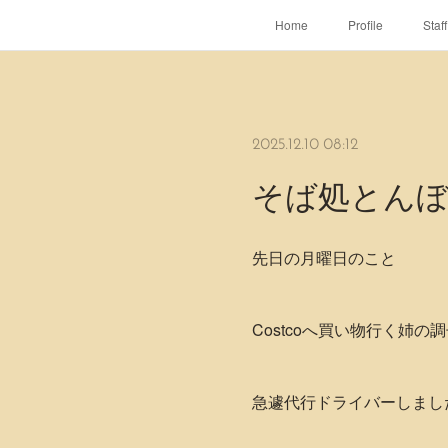
Home
Profile
Staff
2025.12.10 08:12
そば処とん
先日の月曜日のこと
Costcoへ買い物行く姉
急遽代行ドライバーしました