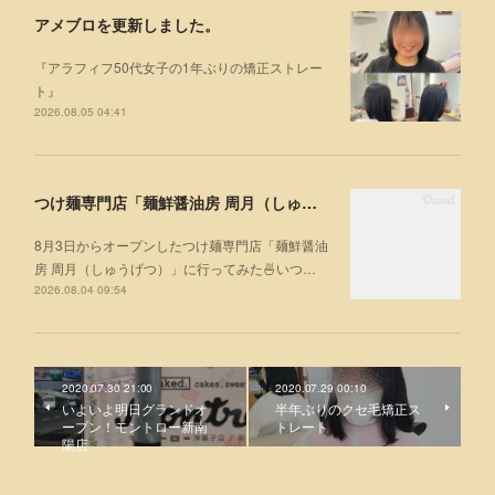
アメブロを更新しました。
『アラフィフ50代女子の1年ぶりの矯正ストレー
ト』
2026.08.05 04:41
つけ麺専門店「麺鮮醤油房 周月（しゅうげつ）」⁡ に行ってみた🍜
8月3日からオープンしたつけ麺専門店「麺鮮醤油
房 周月（しゅうげつ）」⁡に行ってみた🍜いつ…
2026.08.04 09:54
2020.07.30 21:00
2020.07.29 00:10
いよいよ明日グランドオ
半年ぶりのクセ毛矯正ス
ープン！モントロー新南
トレート
陽店