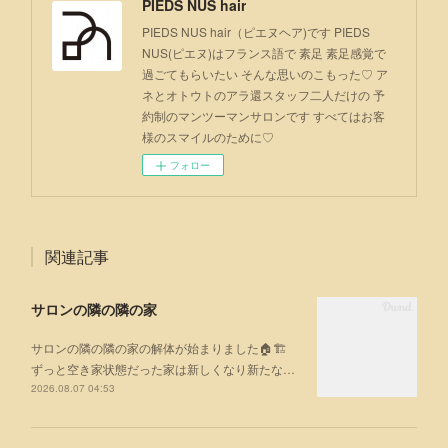
PIEDS NUS hair
PIEDS NUS hair（ピエヌヘア)です PIEDS
NUS(ピエヌ)はフランス語で 素足 素足感覚で
過ごてもらいたい そんな思いのこもった♡ ア
ネとオトウトのアラ還スタッフ二人だけの 予
約制のマンツーマンサロンです すべてはお客
様のスマイルのために♡
フォロー
関連記事
サロンの隣の隣の家
サロンの隣の隣の家の解体が始まりました🏠🏗
ずっと空き家状態だった家は新しくなり新たな…
2026.08.07 04:53