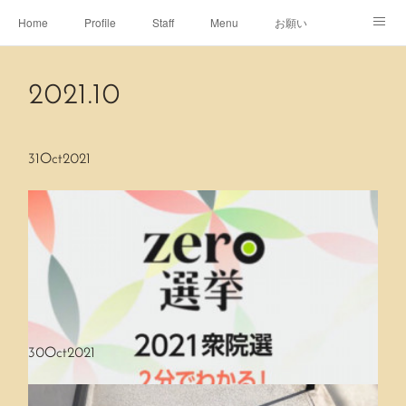
Home
Profile
Staff
Menu
お願い
休日
Map
ネット予約
アメブロ
2021
.
10
ピエヌヘアチャンネル
31
Oct
2021
30
Oct
2021