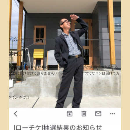
行って来ました🕺🏻
仕事が一段落したので行って来ました♪
22
Oct
2021
本日､､､
本日午前11時から16時まで私オトウトの予約は娘の戴帽式に列席する
ために受け付けておりません🙇🏻‍♂️アネがおりますのでサロンは開けてお
ります♪
久しぶりのサイクリング🚴🏻‍♂️
21
Oct
2021
なかなか乗ることができないバイセコー🚴🏻‍♂️10日ぶりのサイクリングし
たよ