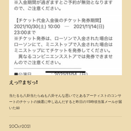
えっ⁉️まぢっ❗️
当たるも八卦当たらぬも八卦そんな思いでとあるアーティストのコンサ
ートのチケットの抽選に申し込んだすると昨日の15時頃当落メールが届
いた📧
20
Oct
2021