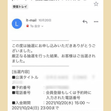
昨日は娘の戴帽式でした♡
昨日は娘の戴帽式の列席のため昼から休んで行って来ました🚙戴帽式と
いう厳粛な式普段着じゃいけないから一張羅引っ張りだして靴は
amazonでポチって👞