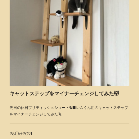
今日は衆議院議員総選挙投票の日先週に続いて行ってきました🕺🏻とそ
の前に日テレでこんなのやってたので
リサイクル
Reduce リデュース無駄なゴミをできるだけ少なくすることReuse リユ
ース一度使った使った物をゴミにしないで何度でも使うことRecycle リ
サイクル使い終わった物をもう一度資源に戻して製品を作ること今の…
キャットステップをマイナーチェンジしてみた😽
先日の休日ブリティッシュショート🐈‍⬛レムくん用のキャットステップ
をマイナーチェンジしてみた🪜
28
Oct
2021