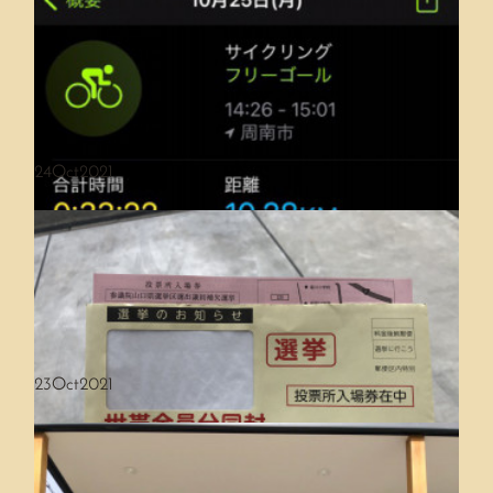
剛毛・多毛・クセ毛さんへの矯正ストレート💪
サロンワークブログを更新しました
24
Oct
2021
PayPay街のお店を応援キャンペーンが早期終了
現在実施中のPayPay街のお店を応援！最大1,000円相当 20%戻ってく
23
Oct
2021
るキャンペーン