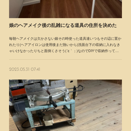
娘のヘアメイク後の乱雑になる道具の住所を決めた
毎朝ヘアメイクは欠かさない娘その時使った道具達いつもその辺に置か
れたり(ヘアアイロンは使用後まだ熱いから)洗面台下の収納に入れなき
ゃいけなかったりちと面倒くさそう(´ε｀；)なのでDIYで収納作って…
2023.05.31 07:41