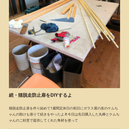
続・猫脱走防止扉をDIYするよ
猫脱走防止扉を作り始めて1週間定休日の初日にガラス屋の友のケムち
ゃんの助けも借りて続きをやったよ🚪今日は先日購入した丸棒とケムち
ゃんのご好意で提供してくれた角材を使って