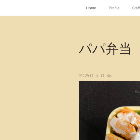
Home
Profile
Staff
パパ弁当
2025.01.31 01:48