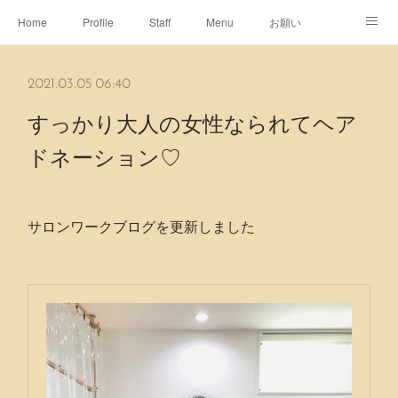
Home
Profile
Staff
Menu
お願い
休日
Map
ネット予約
アメブロ
2021.03.05 06:40
ピエヌヘアチャンネル
すっかり大人の女性なられてヘア
ドネーション♡
サロンワークブログを更新しました