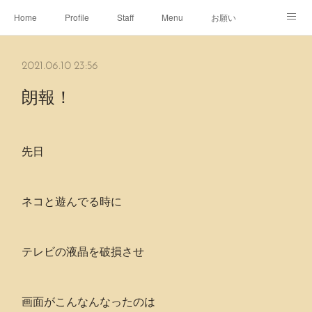
Home
Profile
Staff
Menu
お願い
休日
Map
ネット予約
アメブロ
2021.06.10 23:56
ピエヌヘアチャンネル
朗報！
先日
ネコと遊んでる時に
テレビの液晶を破損させ
画面がこんなんなったのは