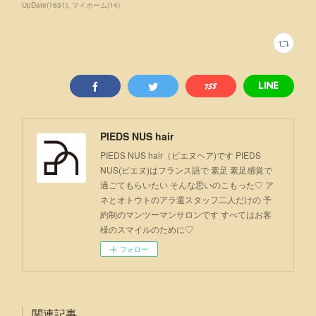
UpDate
(
1631
)
マイホーム
(
14
)
PIEDS NUS hair
PIEDS NUS hair（ピエヌヘア)です PIEDS
NUS(ピエヌ)はフランス語で 素足 素足感覚で
過ごてもらいたい そんな思いのこもった♡ ア
ネとオトウトのアラ還スタッフ二人だけの 予
約制のマンツーマンサロンです すべてはお客
様のスマイルのために♡
フォロー
関連記事