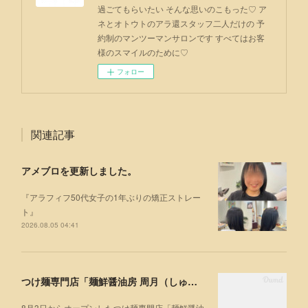
過ごてもらいたい そんな思いのこもった♡ ア
ネとオトウトのアラ還スタッフ二人だけの 予
約制のマンツーマンサロンです すべてはお客
様のスマイルのために♡
フォロー
関連記事
アメブロを更新しました。
『アラフィフ50代女子の1年ぶりの矯正ストレー
ト』
2026.08.05 04:41
つけ麺専門店「麺鮮醤油房 周月（しゅうげつ）」⁡ に行ってみた🍜
8月3日からオープンしたつけ麺専門店「麺鮮醤油