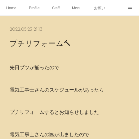
Home
Profile
Staff
Menu
お願い
休日
Map
ネット予約
アメブロ
2022.05.23 21:13
ピエヌヘアチャンネル
プチリフォーム🔨
先日ブツが揃ったので
電気工事士さんのスケジュールがあったら
プチリフォームするとお知らせしました
電気工事士さんの🆗が出ましたので