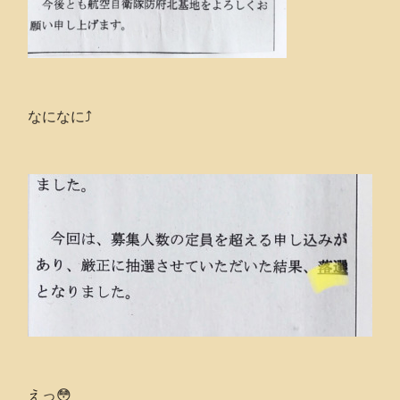
なになに⤴︎
えっ😳