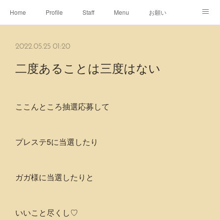
Home
Profile
Staff
Menu
お願い
休日
Map
ネット予約
アメブロ
2022.05.25 01:20
ピエヌヘアチャンネル
二度あることは三度はない
ここんところ抽選応募して
プレステ5に当選したり
ガガ様に当選したりと
いいこと尽くし♡