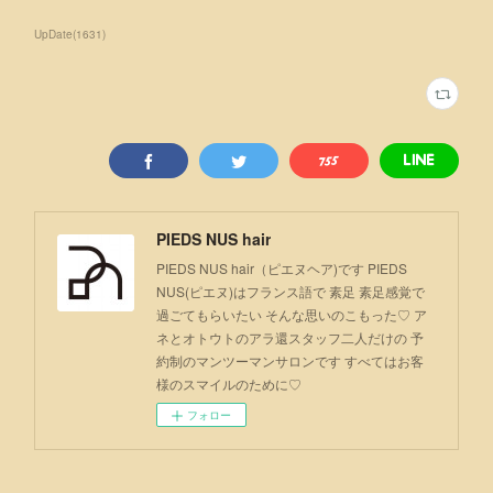
UpDate
(
1631
)
PIEDS NUS hair
PIEDS NUS hair（ピエヌヘア)です PIEDS
NUS(ピエヌ)はフランス語で 素足 素足感覚で
過ごてもらいたい そんな思いのこもった♡ ア
ネとオトウトのアラ還スタッフ二人だけの 予
約制のマンツーマンサロンです すべてはお客
様のスマイルのために♡
フォロー