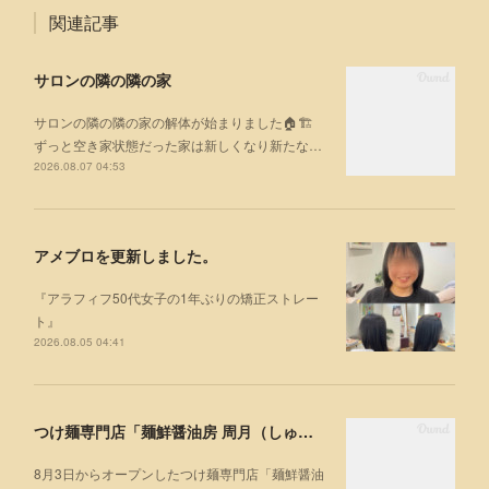
関連記事
サロンの隣の隣の家
サロンの隣の隣の家の解体が始まりました🏠🏗
ずっと空き家状態だった家は新しくなり新たな…
2026.08.07 04:53
アメブロを更新しました。
『アラフィフ50代女子の1年ぶりの矯正ストレー
ト』
2026.08.05 04:41
つけ麺専門店「麺鮮醤油房 周月（しゅうげつ）」⁡ に行ってみた🍜
8月3日からオープンしたつけ麺専門店「麺鮮醤油