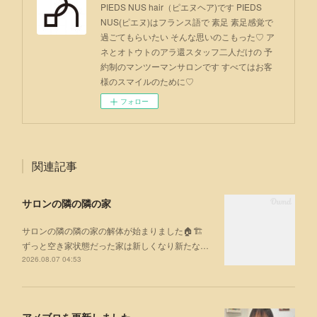
PIEDS NUS hair（ピエヌヘア)です PIEDS
NUS(ピエヌ)はフランス語で 素足 素足感覚で
過ごてもらいたい そんな思いのこもった♡ ア
ネとオトウトのアラ還スタッフ二人だけの 予
約制のマンツーマンサロンです すべてはお客
様のスマイルのために♡
フォロー
関連記事
サロンの隣の隣の家
サロンの隣の隣の家の解体が始まりました🏠🏗
ずっと空き家状態だった家は新しくなり新たな…
2026.08.07 04:53