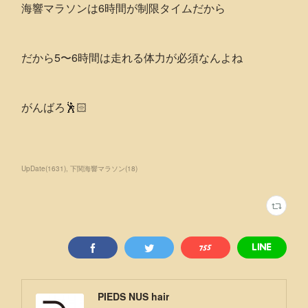
海響マラソンは6時間が制限タイムだから
だから5〜6時間は走れる体力が必須なんよね
がんばろ🕺🏻
UpDate
(
1631
)
下関海響マラソン
(
18
)
PIEDS NUS hair