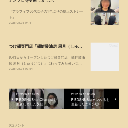
アメブロを更新しました。
『アラフィフ50代女子の1年ぶりの矯正ストレー
ト』
2026.08.05 04:41
つけ麺専門店「麺鮮醤油房 周月（しゅうげつ）」⁡ に行ってみた🍜
8月3日からオープンしたつけ麺専門店「麺鮮醤油
房 周月（しゅうげつ）」⁡に行ってみた🍜いつ…
2026.08.04 09:54
2022.06.12 02:22
2022.06.10 05:06
PIEDSNUShairChannelを
PIEDSNUSニャンねるを
更新しました🕺🏻
更新したニャン😽
0
コメント