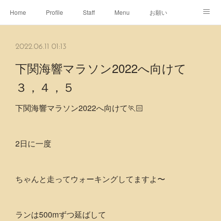
Home
Profile
Staff
Menu
お願い
休日
Map
ネット予約
アメブロ
2022.06.11 01:13
ピエヌヘアチャンネル
下関海響マラソン2022へ向けて
３，４，５
下関海響マラソン2022へ向けて🏃🏻
2日に一度
ちゃんと走ってウォーキングしてますよ〜
ランは500mずつ延ばして