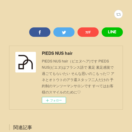
PIEDS NUS hair
PIEDS NUS hair（ピエヌヘア)です PIEDS
NUS(ピエヌ)はフランス語で 素足 素足感覚で
過ごてもらいたい そんな思いのこもった♡ ア
ネとオトウトのアラ還スタッフ二人だけの 予
約制のマンツーマンサロンです すべてはお客
様のスマイルのために♡
フォロー
関連記事