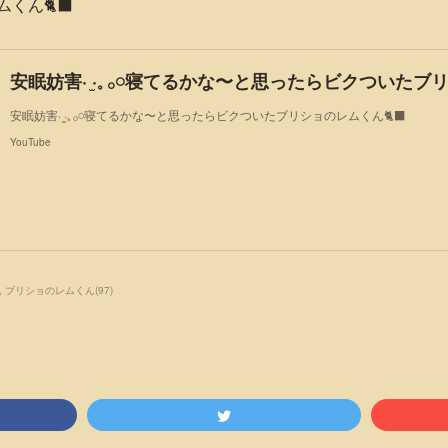
くん🐈‍⬛
安眠妨害· ̫·𓈒 𓂂𓏸寝てるかな〜と思ったらビクついたブ
安眠妨害· ̫·𓈒 𓂂𓏸寝てるかな〜と思ったらビクついたブリショのレムくん🐈‍⬛
YouTube
ブリショのレムくん
(
97
)