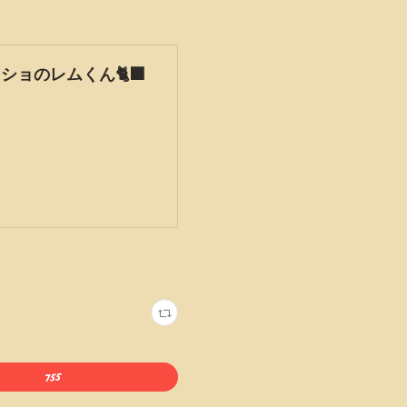
リショのレムくん🐈‍⬛