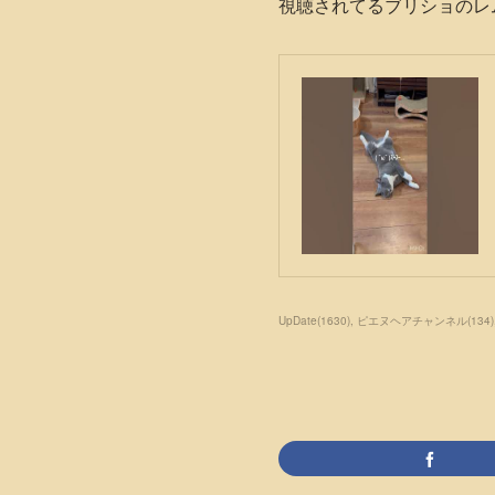
視聴されてるブリショのレム
UpDate
(
1630
)
ピエヌヘアチャンネル
(
134
)