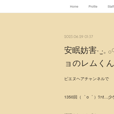
Home
Profile
Staff
2023.06.29 01:37
安眠妨害· ̫·
ョのレムくん
ピエヌヘアチャンネルで
1350回（゜ o゜ ）ﾜｧｵ…少