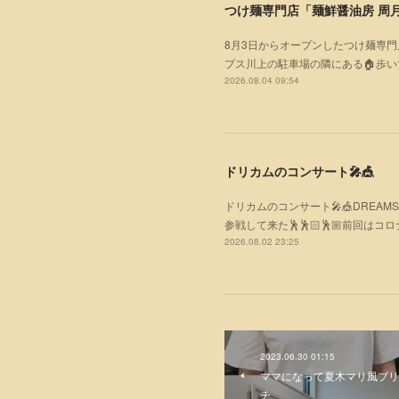
つけ麺専門店「麺鮮醤油房 周月
8月3日からオープンしたつけ麺専門
プス川上の駐車場の隣にある🏠歩
2026.08.04 09:54
ドリカムのコンサート🎤🎪
ドリカムのコンサート🎤🎪DREAMS C
参戦して来た🕺🕺🏻🕺🏼前回はコロ
2026.08.02 23:25
2023.06.30 01:15
ママになって夏木マリ風ブリ
チ