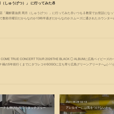
（しゅうげつ）」⁡ に行ってみた🍜
店「麺鮮醤油房 周月（しゅうげつ）」⁡に行ってみた🍜いつも🎸教室でお世話にな
いて数秒月曜日だからなのか13時半過ぎだからなのかスムーズに通されたカウンター
OME TRUE CONCERT TOUR 2026THE BLACK ◯ ALBUMに広島ベイビー
ナ禍の5年前行くまでにタワレコやSOGOに立ち寄り広島グリーンアリーナへ⸒⸒⸜( ˶'ᵕ'˶)⸝ᰅ
2023.06.28 02:13
ーチも伸びたのでリタッチブリー
アレルギーには気をつけないと