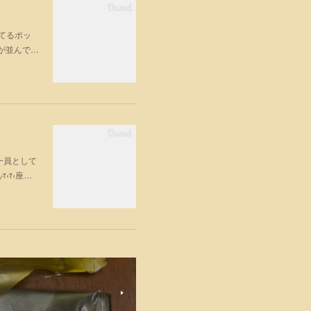
ってるポッ
が並んで…
ズの一員として
‹ᰅ‹座…