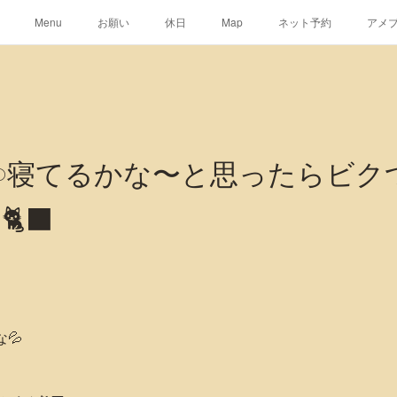
Menu
お願い
休日
Map
ネット予約
アメ
𓈒 𓂂𓏸寝てるかな〜と思ったら
‍⬛
な💦