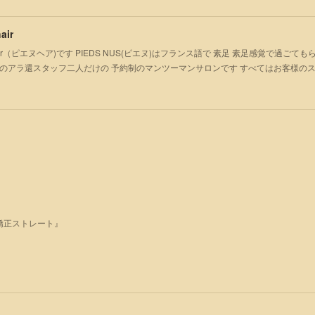
air
S hair（ピエヌヘア)です PIEDS NUS(ピエヌ)はフランス語で 素足 素足感覚で過
のアラ還スタッフ二人だけの 予約制のマンツーマンサロンです すべてはお客様の
矯正ストレート』