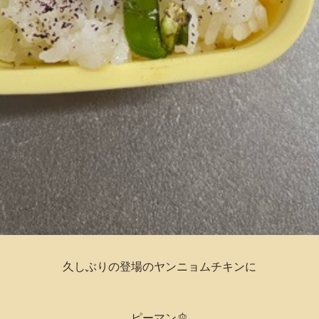
久しぶりの登場のヤンニョムチキンに
ピーマン🫑