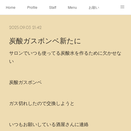
Home
Profile
Staff
Menu
お願い
休日
Map
ネット予約
アメブロ
2025.09.03 21:42
ピエヌヘアチャンネル
炭酸ガスボンベ新たに
サロンでいつも使ってる炭酸水を作るために欠かせな
い
炭酸ガスボンベ
ガス切れしたので交換しようと
いつもお願いしている酒屋さんに連絡