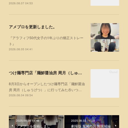
2026.08.07 04:53
アメブロを更新しました。
『アラフィフ50代女子の1年ぶりの矯正ストレー
ト』
2026.08.05 04:41
つけ麺専門店「麺鮮醤油房 周月（しゅうげつ）」⁡ に行ってみた🍜
8月3日からオープンしたつけ麺専門店「麺鮮醤油
房 周月（しゅうげつ）」⁡に行ってみた🍜いつ…
2026.08.04 09:54
2025.09.06 11:48
2025.09.02 11:38
アメブロを投稿しまし
劇場版 鬼滅の刃 無限城編