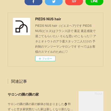
PIEDS NUS hair
PIEDS NUS hair（ピエヌヘア)です PIEDS
NUS(ピエヌ)はフランス語で 素足 素足感覚で
過ごてもらいたい そんな思いのこもった♡ ア
ネとオトウトのアラ還スタッフ二人だけの 予
約制のマンツーマンサロンです すべてはお客
様のスマイルのために♡
フォロー
関連記事
サロンの隣の隣の家
サロンの隣の隣の家の解体が始まりました🏠🏗
ずっと空き家状態だった家は新しくなり新たな…