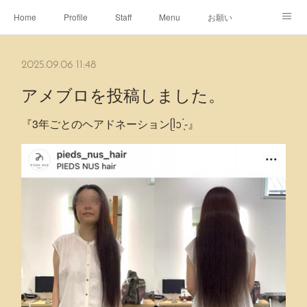
Home
Profile
Staff
Menu
お願い
休日
Map
ネット予約
アメブロ
2025.09.06 11:48
ピエヌヘアチャンネル
アメブロを投稿しました。
『3年ごとのヘアドネーションᥫᩣ ̖́-』