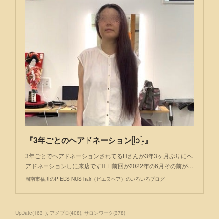
『3年ごとのヘアドネーションᥫᩣ ̖́-』
3年ごとでヘアドネーションされてるHさんが3年3ヶ月ぶりにヘ
アドネーションしに来店です💇🏻‍♀️前回が2022年の6月その前が…
周南市福川のPIEDS NUS hair（ピエヌヘア）のいろいろブログ
UpDate
(
1631
)
アメブロ
(
408
)
サロンワーク
(
378
)