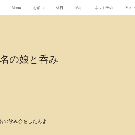
Menu
お願い
休日
Map
ネット予約
アメ
名の娘と呑み
名の飲み会をしたんよ