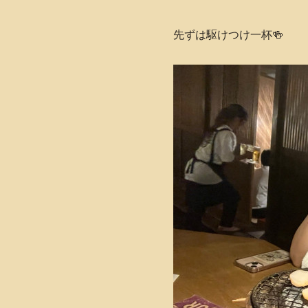
先ずは駆けつけ一杯🍻