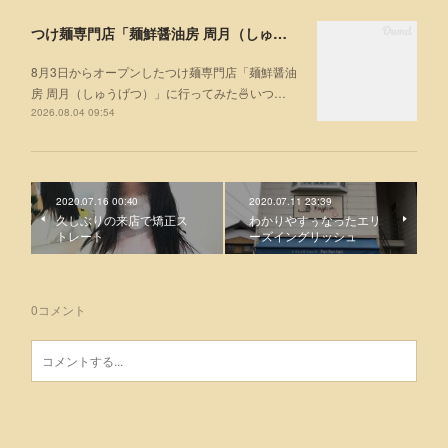
つけ麺専門店「麺鮮醤油房 周月（しゅうげつ）」⁡ に行ってみた🍜
8月3日からオープンしたつけ麺専門店「麺鮮醤油
房 周月（しゅうげつ）」⁡に行ってみた🍜いつ…
2026.08.04 09:54
2020.07.16 00:40
2020.07.11 23:39
久しぶりの来店で矯正ス
わかりやすぅなったエリ
トレート
ーズイングリッシュ
0
コメント