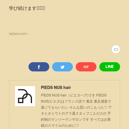
学び続けます🙋🏻‍♂️
UpDate
(
1631
)
PIEDS NUS hair
PIEDS NUS hair（ピエヌヘア)です PIEDS
NUS(ピエヌ)はフランス語で 素足 素足感覚で
過ごてもらいたい そんな思いのこもった♡ ア
ネとオトウトのアラ還スタッフ二人だけの 予
約制のマンツーマンサロンです すべてはお客
様のスマイルのために♡