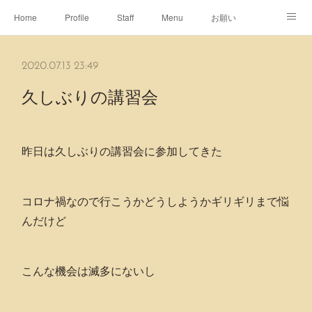
Home
Profile
Staff
Menu
お願い
休日
Map
ネット予約
アメブロ
2020.07.13 23:49
ピエヌヘアチャンネル
久しぶりの講習会
昨日は久しぶりの講習会に参加してきた
コロナ禍なので行こうかどうしようかギリギリまで悩
んだけど
こんな機会は滅多にないし