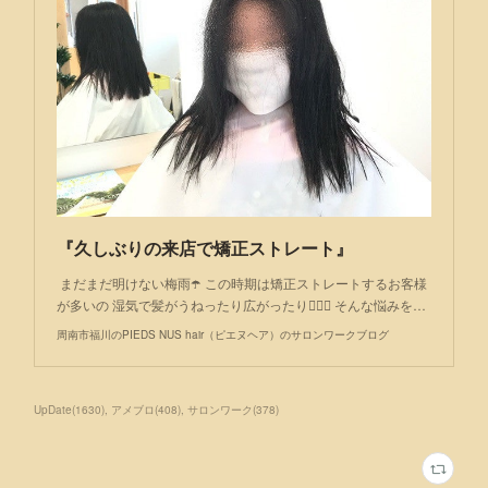
『久しぶりの来店で矯正ストレート』
まだまだ明けない梅雨☂️ この時期は矯正ストレートするお客様
が多いの 湿気で髪がうねったり広がったり🤦🏻‍♀️ そんな悩みを…
周南市福川のPIEDS NUS hair（ピエヌヘア）のサロンワークブログ
UpDate
(
1630
)
アメブロ
(
408
)
サロンワーク
(
378
)