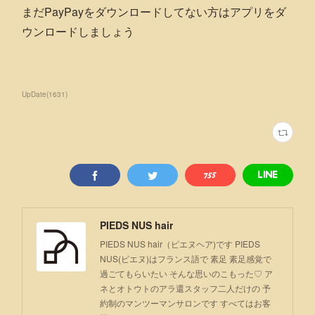
まだPayPayをダウンロードしてない方はアプリをダ
ウンロードしましょう
UpDate
(
1631
)
PIEDS NUS hair
PIEDS NUS hair（ピエヌヘア)です PIEDS
NUS(ピエヌ)はフランス語で 素足 素足感覚で
過ごてもらいたい そんな思いのこもった♡ ア
ネとオトウトのアラ還スタッフ二人だけの 予
約制のマンツーマンサロンです すべてはお客