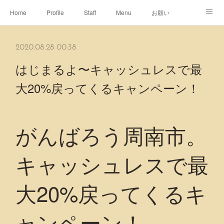
Home
Profile
Staff
Menu
お願い
休日
Map
ネット予約
アメブロ
2020.08.28 00:38
ピエヌヘアチャンネル
はじまるよ〜キャッシュレスで最
大20%戻ってくるキャンペーン！
がんばろう周南市。
キャッシュレスで最
大20%戻ってくるキ
ャンペーン！