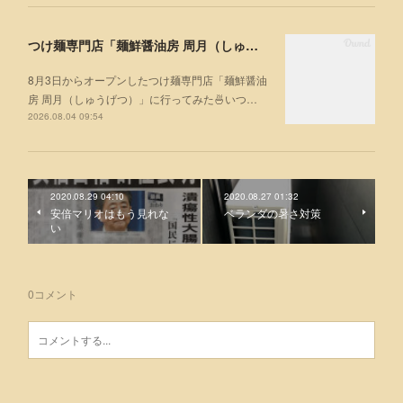
つけ麺専門店「麺鮮醤油房 周月（しゅうげつ）」⁡ に行ってみた🍜
8月3日からオープンしたつけ麺専門店「麺鮮醤油
房 周月（しゅうげつ）」⁡に行ってみた🍜いつ…
2026.08.04 09:54
2020.08.29 04:10
2020.08.27 01:32
安倍マリオはもう見れな
ベランダの暑さ対策
い
0
コメント